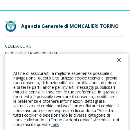
Agenzia Generale di MONCALIERI TORINO
CEGLIA LORIS
P.I./C.F. CGLLRS89E09F335I
Iscr. RUI n.:A000465266 del 25/10/2023
Al fine di assicurarti la migliore esperienza possibile di
0113810067
0113810069
navigazione, questo Sito utilizza cookie tecnici e, previo
tuo consenso, di funzionalità e di profilazione, di prima
moncalieritorino@cattolica.it
e di terze parti, anche per inviarti messaggi pubblicitari
mirati e servizi in linea con le tue preferenze. In qualsiasi
momento è possibile revocare il consenso, modificare
ceglialoris@lamiapec.it
le preferenze e ottenere informazioni dettagliate
sull’utilizzo dei cookie, incluso “come rifiutare i cookie". Il
consenso può essere espresso cliccando su “Accetta
tutti i cookie” o selezionando le diverse categorie di
L’intermediario è soggetto al controllo dell’IVASS. Consulta il
cookie cliccando su “Impostazioni cookie”. Accedi ai tuoi
Registro RUI al seguente
link
consensi da questo
link