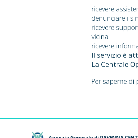
ricevere assist
denunciare i sin
ricevere suppor
vicina
ricevere informa
Il servizio è a
La Centrale Op
Per saperne di 
Agenzia Generale di RAVENNA CEN