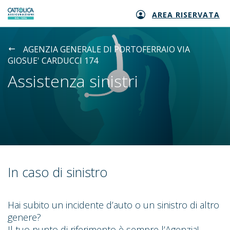
AREA RISERVATA
Generali logo
AGENZIA GENERALE DI PORTOFERRAIO VIA
GIOSUE' CARDUCCI 174
Assistenza sinistri
In caso di sinistro
Hai subito un incidente d’auto o un sinistro di altro
genere?
Il tuo punto di riferimento è sempre l’Agenzia!