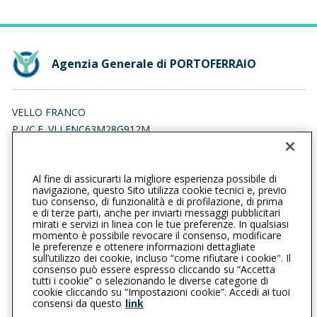
Agenzia Generale di PORTOFERRAIO
VELLO FRANCO
P.I./C.F. VLLFNC63M28G912M
Iscr. RUI n.:A000076558 del 21/06/2007
Al fine di assicurarti la migliore esperienza possibile di
0565915796
navigazione, questo Sito utilizza cookie tecnici e, previo
tuo consenso, di funzionalità e di profilazione, di prima
portoferraio@cattolica.it
e di terze parti, anche per inviarti messaggi pubblicitari
mirati e servizi in linea con le tue preferenze. In qualsiasi
momento è possibile revocare il consenso, modificare
francovello@livornopec.it
le preferenze e ottenere informazioni dettagliate
sull’utilizzo dei cookie, incluso “come rifiutare i cookie". Il
consenso può essere espresso cliccando su “Accetta
tutti i cookie” o selezionando le diverse categorie di
L’intermediario è soggetto al controllo dell’IVASS. Consulta il
cookie cliccando su “Impostazioni cookie”. Accedi ai tuoi
Registro RUI al seguente
link
consensi da questo
link