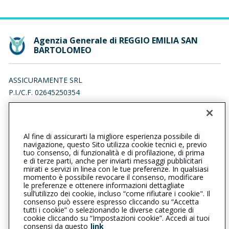
Agenzia Generale di REGGIO EMILIA SAN
BARTOLOMEO
ASSICURAMENTE SRL
P.I./C.F. 02645250354
VIA ENZO APREA 1, 42123 REGGIO NELL' EMILIA (RE)
Iscr. RUI n.:A000506006 del 26/09/2014
Al fine di assicurarti la migliore esperienza possibile di
0522372176
0522372347
navigazione, questo Sito utilizza cookie tecnici e, previo
tuo consenso, di funzionalità e di profilazione, di prima
reggioemiliasanbartolomeo@cattolica.it
e di terze parti, anche per inviarti messaggi pubblicitari
mirati e servizi in linea con le tue preferenze. In qualsiasi
momento è possibile revocare il consenso, modificare
info@pec.assicuramente.com
le preferenze e ottenere informazioni dettagliate
sull’utilizzo dei cookie, incluso “come rifiutare i cookie". Il
consenso può essere espresso cliccando su “Accetta
tutti i cookie” o selezionando le diverse categorie di
L’intermediario è soggetto al controllo dell’IVASS. Consulta il
cookie cliccando su “Impostazioni cookie”. Accedi ai tuoi
Registro RUI al seguente
link
consensi da questo
link