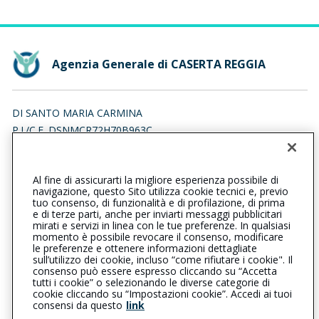
Agenzia Generale di CASERTA REGGIA
DI SANTO MARIA CARMINA
P.I./C.F. DSNMCR72H70B963C
Iscr. RUI n.:A000131729 del 19/03/2007
Al fine di assicurarti la migliore esperienza possibile di
0823442929
0823442929
navigazione, questo Sito utilizza cookie tecnici e, previo
tuo consenso, di funzionalità e di profilazione, di prima
casertareggia@cattolica.it
e di terze parti, anche per inviarti messaggi pubblicitari
mirati e servizi in linea con le tue preferenze. In qualsiasi
momento è possibile revocare il consenso, modificare
mmarika@pec.it
le preferenze e ottenere informazioni dettagliate
sull’utilizzo dei cookie, incluso “come rifiutare i cookie". Il
consenso può essere espresso cliccando su “Accetta
tutti i cookie” o selezionando le diverse categorie di
L’intermediario è soggetto al controllo dell’IVASS. Consulta il
cookie cliccando su “Impostazioni cookie”. Accedi ai tuoi
Registro RUI al seguente
link
consensi da questo
link