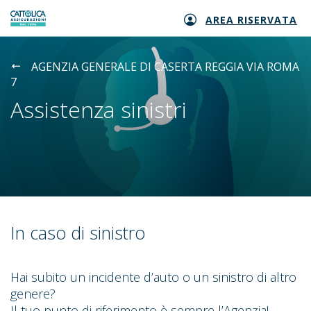
AREA RISERVATA
Generali logo
AGENZIA GENERALE DI CASERTA REGGIA VIA ROMA
7
Assistenza sinistri
In caso di sinistro
Hai subito un incidente d’auto o un sinistro di altro
genere?
Il tuo punto di riferimento è sempre l’Agenzia!