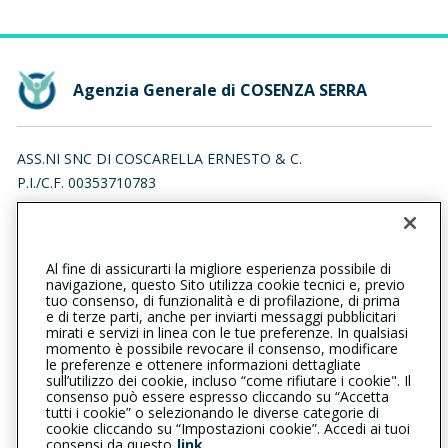
Agenzia Generale di COSENZA SERRA
ASS.NI SNC DI COSCARELLA ERNESTO & C.
P.I./C.F. 00353710783
VIA NICOLA SERRA 125, 87100 COSENZA (CS)
Iscr. RUI n.:A000071116 del 12/03/2007
Al fine di assicurarti la migliore esperienza possibile di
098437453
098437453
navigazione, questo Sito utilizza cookie tecnici e, previo
tuo consenso, di funzionalità e di profilazione, di prima
cosenzaserra@cattolica.it
e di terze parti, anche per inviarti messaggi pubblicitari
mirati e servizi in linea con le tue preferenze. In qualsiasi
momento è possibile revocare il consenso, modificare
coscarellaassicurazioni@pec.it
le preferenze e ottenere informazioni dettagliate
sull’utilizzo dei cookie, incluso “come rifiutare i cookie". Il
consenso può essere espresso cliccando su “Accetta
tutti i cookie” o selezionando le diverse categorie di
L’intermediario è soggetto al controllo dell’IVASS. Consulta il
cookie cliccando su “Impostazioni cookie”. Accedi ai tuoi
Registro RUI al seguente
link
consensi da questo
link