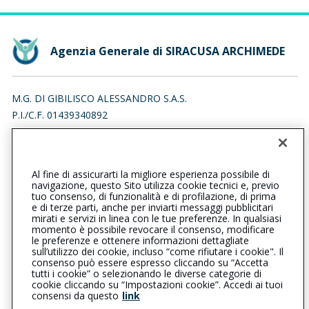
Agenzia Generale di SIRACUSA ARCHIMEDE
M.G. DI GIBILISCO ALESSANDRO S.A.S.
P.I./C.F. 01439340892
VIA GIOVANNI PASCOLI 6, 96019 ROSOLINI (SR)
Iscr. RUI n.:A000076222 del 02/04/2007
Al fine di assicurarti la migliore esperienza possibile di
0931412745
0931412745
navigazione, questo Sito utilizza cookie tecnici e, previo
tuo consenso, di funzionalità e di profilazione, di prima
siracusaarchimede@cattolica.it
e di terze parti, anche per inviarti messaggi pubblicitari
mirati e servizi in linea con le tue preferenze. In qualsiasi
momento è possibile revocare il consenso, modificare
m.g.digibiliscoalessandro@pec.it
le preferenze e ottenere informazioni dettagliate
sull’utilizzo dei cookie, incluso “come rifiutare i cookie". Il
consenso può essere espresso cliccando su “Accetta
tutti i cookie” o selezionando le diverse categorie di
L’intermediario è soggetto al controllo dell’IVASS. Consulta il
cookie cliccando su “Impostazioni cookie”. Accedi ai tuoi
Registro RUI al seguente
link
consensi da questo
link