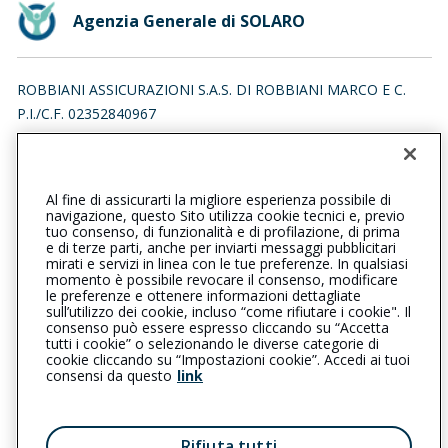
Agenzia Generale di SOLARO
ROBBIANI ASSICURAZIONI S.A.S. DI ROBBIANI MARCO E C.
P.I./C.F. 02352840967
VIA INDIPENDENZA 172, 20821 MEDA (MB)
Iscr. RUI n.:A000065858 del 30/06/2007
Al fine di assicurarti la migliore esperienza possibile di
029691256
0296798322
navigazione, questo Sito utilizza cookie tecnici e, previo
tuo consenso, di funzionalità e di profilazione, di prima
solaro@cattolica.it
e di terze parti, anche per inviarti messaggi pubblicitari
mirati e servizi in linea con le tue preferenze. In qualsiasi
momento è possibile revocare il consenso, modificare
robbiani@pec-legal.it
le preferenze e ottenere informazioni dettagliate
sull’utilizzo dei cookie, incluso “come rifiutare i cookie". Il
consenso può essere espresso cliccando su “Accetta
tutti i cookie” o selezionando le diverse categorie di
L’intermediario è soggetto al controllo dell’IVASS. Consulta il
cookie cliccando su “Impostazioni cookie”. Accedi ai tuoi
Registro RUI al seguente
link
consensi da questo
link
Privacy
|
Cookie
|
Il Gruppo Generali
Rifiuta tutti