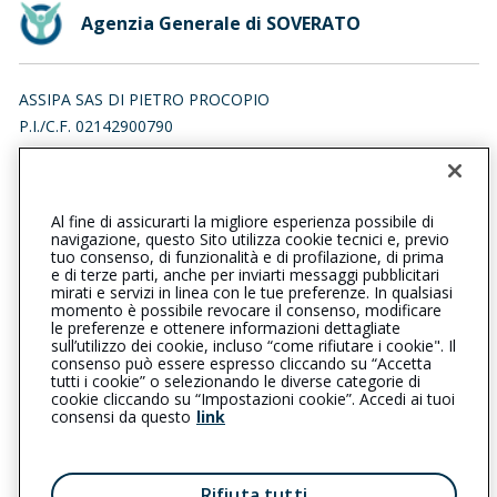
Agenzia Generale di SOVERATO
ASSIPA SAS DI PIETRO PROCOPIO
P.I./C.F. 02142900790
LOCALITA' RUSSOMANNO RESIDENCE, 88068 SOVERATO (CZ)
Iscr. RUI n.:A000107694 del 16/04/2007
Al fine di assicurarti la migliore esperienza possibile di
096723018
0967528767
navigazione, questo Sito utilizza cookie tecnici e, previo
tuo consenso, di funzionalità e di profilazione, di prima
soverato@cattolica.it
e di terze parti, anche per inviarti messaggi pubblicitari
mirati e servizi in linea con le tue preferenze. In qualsiasi
momento è possibile revocare il consenso, modificare
assipasas@pec.it
le preferenze e ottenere informazioni dettagliate
sull’utilizzo dei cookie, incluso “come rifiutare i cookie". Il
consenso può essere espresso cliccando su “Accetta
tutti i cookie” o selezionando le diverse categorie di
L’intermediario è soggetto al controllo dell’IVASS. Consulta il
cookie cliccando su “Impostazioni cookie”. Accedi ai tuoi
Registro RUI al seguente
link
consensi da questo
link
Privacy
|
Cookie
|
Il Gruppo Generali
Rifiuta tutti