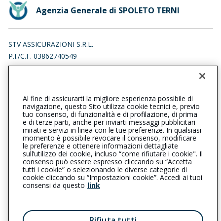
Agenzia Generale di SPOLETO TERNI
STV ASSICURAZIONI S.R.L.
P.I./C.F. 03862740549
VIA PIETRO CONTI 59, 06049 SPOLETO (PG)
Iscr. RUI n.:A000717808 del 11/11/2022
Al fine di assicurarti la migliore esperienza possibile di
074349758
0743208309
navigazione, questo Sito utilizza cookie tecnici e, previo
tuo consenso, di funzionalità e di profilazione, di prima
spoletoterni@cattolica.it
e di terze parti, anche per inviarti messaggi pubblicitari
mirati e servizi in linea con le tue preferenze. In qualsiasi
momento è possibile revocare il consenso, modificare
stvassicurazioni@pec.it
le preferenze e ottenere informazioni dettagliate
sull’utilizzo dei cookie, incluso “come rifiutare i cookie". Il
consenso può essere espresso cliccando su “Accetta
tutti i cookie” o selezionando le diverse categorie di
L’intermediario è soggetto al controllo dell’IVASS. Consulta il
cookie cliccando su “Impostazioni cookie”. Accedi ai tuoi
Registro RUI al seguente
link
consensi da questo
link
Privacy
|
Cookie
|
Il Gruppo Generali
Rifiuta tutti