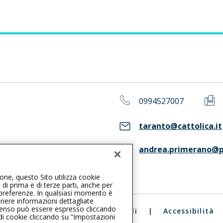
0994527007
taranto@cattolica.it
andrea.primerano@p
ASS. Consulta il Registro RUI
ione, questo Sito utilizza cookie
, di prima e di terze parti, anche per
ue preferenze. In qualsiasi momento è
enere informazioni dettagliate
consenso può essere espresso cliccando
ali
|
Reclami
|
Note legali
|
Accessibilità
 di cookie cliccando su “Impostazioni