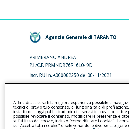
Agenzia Generale di TARANTO
PRIMERANO ANDREA
P.I./C.F. PRMNDR76R16L049D
Iscr. RUI n.:A000082250 del 08/11/2021
L’intermediario è soggetto al controllo dell’IV
al seguente
link
Al fine di assicurarti la migliore esperienza possibile di navigaz
tecnici e, previo tuo consenso, di funzionalità e di profilazione
inviarti messaggi pubblicitari mirati e servizi in linea con le t
possibile revocare il consenso, modificare le preferenze e ott
sull’utilizzo dei cookie, incluso “come rifiutare i cookie". Il 
Privacy
|
Cookie
|
Il Gruppo Gener
su “Accetta tutti i cookie” o selezionando le diverse categorie