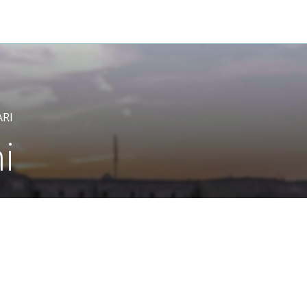
ARI
i