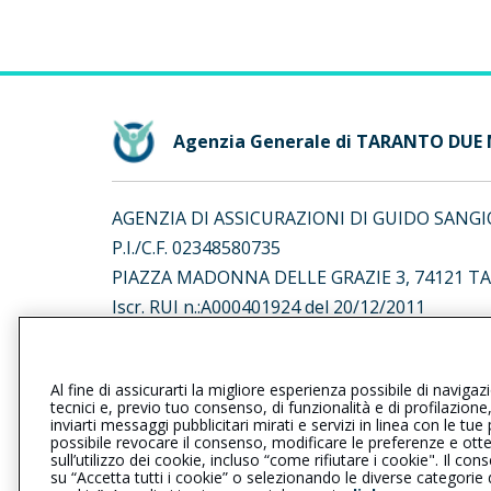
Agenzia Generale di TARANTO DUE
AGENZIA DI ASSICURAZIONI DI GUIDO SANGIOR
P.I./C.F. 02348580735
PIAZZA MADONNA DELLE GRAZIE 3, 74121 T
Iscr. RUI n.:A000401924 del 20/12/2011
L’intermediario è soggetto al controllo dell’IV
Al fine di assicurarti la migliore esperienza possibile di navigaz
al seguente
link
tecnici e, previo tuo consenso, di funzionalità e di profilazione
inviarti messaggi pubblicitari mirati e servizi in linea con le t
possibile revocare il consenso, modificare le preferenze e ott
sull’utilizzo dei cookie, incluso “come rifiutare i cookie". Il 
su “Accetta tutti i cookie” o selezionando le diverse categorie
Privacy
|
Cookie
|
Il Gruppo Gener