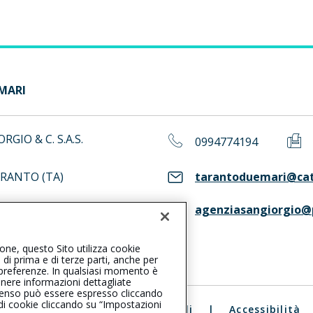
 MARI
GIO & C. S.A.S.
0994774194
ARANTO (TA)
tarantoduemari@catt
agenziasangiorgio@p
ASS. Consulta il Registro RUI
ione, questo Sito utilizza cookie
, di prima e di terze parti, anche per
ue preferenze. In qualsiasi momento è
enere informazioni dettagliate
consenso può essere espresso cliccando
 di cookie cliccando su “Impostazioni
ali
|
Reclami
|
Note legali
|
Accessibilità