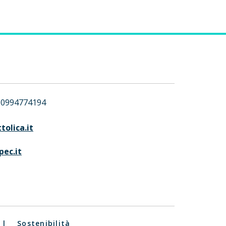
0994774194
olica.it
ec.it
|
Sostenibilità