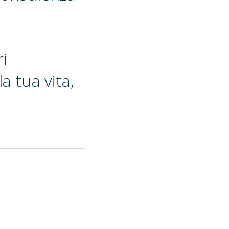
ri
a tua vita,