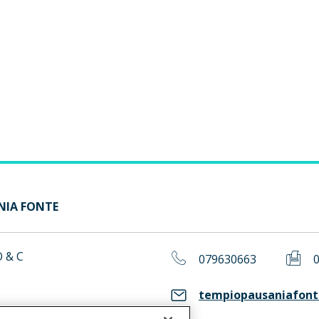
ANIA FONTE
 & C
079630663
tempiopausaniafonte