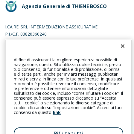
Agenzia Generale di THIENE BOSCO
I.CA.RE. SRL INTERMEDIAZIONE ASSICURATIVE
P.I./C.F. 03820360240
VIA TRIESTE 181, 36016 THIENE (VI)
Iscr. RUI n.:A000444801 del 16/04/2007
Al fine di assicurarti la migliore esperienza possibile di
0445372221
0445372221
navigazione, questo Sito utilizza cookie tecnici e, previo
tuo consenso, di funzionalità e di profilazione, di prima
thienebosco@cattolica.it
e di terze parti, anche per inviarti messaggi pubblicitari
mirati e servizi in linea con le tue preferenze. In qualsiasi
momento è possibile revocare il consenso, modificare
icare@legalmail.it
le preferenze e ottenere informazioni dettagliate
sull’utilizzo dei cookie, incluso “come rifiutare i cookie". Il
consenso può essere espresso cliccando su “Accetta
tutti i cookie” o selezionando le diverse categorie di
L’intermediario è soggetto al controllo dell’IVASS. Consulta il
cookie cliccando su “Impostazioni cookie”. Accedi ai tuoi
Registro RUI al seguente
link
consensi da questo
link
Privacy
|
Cookie
|
Il Gruppo Generali
Rifiuta tutti