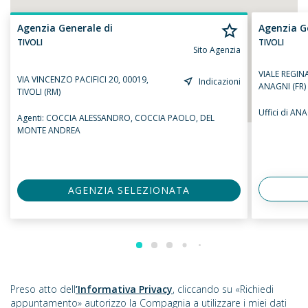
Agenzia Generale di
Agenzia G
TIVOLI
TIVOLI
Sito Agenzia
VIALE REGIN
VIA VINCENZO PACIFICI 20, 00019,
Indicazioni
ANAGNI (FR)
TIVOLI (RM)
Uffici di A
Agenti:
COCCIA ALESSANDRO,
COCCIA PAOLO,
DEL
MONTE ANDREA
AGENZIA SELEZIONATA
Preso atto dell
’Informativa Privacy
, cliccando su «Richiedi
appuntamento» autorizzo la Compagnia a utilizzare i miei dati