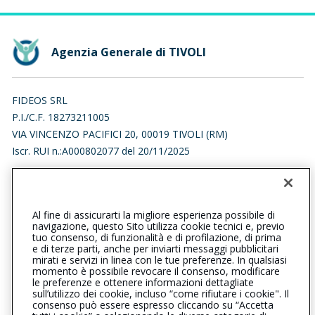
Agenzia Generale di TIVOLI
FIDEOS SRL
P.I./C.F. 18273211005
VIA VINCENZO PACIFICI 20, 00019 TIVOLI (RM)
Iscr. RUI n.:A000802077 del 20/11/2025
0774313623
0774708826
tivoli@cattolica.it
Al fine di assicurarti la migliore esperienza possibile di
navigazione, questo Sito utilizza cookie tecnici e, previo
fideossrl@arubapec.it
tuo consenso, di funzionalità e di profilazione, di prima
e di terze parti, anche per inviarti messaggi pubblicitari
mirati e servizi in linea con le tue preferenze. In qualsiasi
SOCIAL
momento è possibile revocare il consenso, modificare
le preferenze e ottenere informazioni dettagliate
sull’utilizzo dei cookie, incluso “come rifiutare i cookie". Il
consenso può essere espresso cliccando su “Accetta