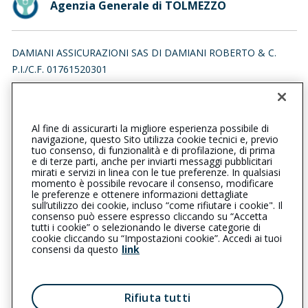
Agenzia Generale di TOLMEZZO
DAMIANI ASSICURAZIONI SAS DI DAMIANI ROBERTO & C.
P.I./C.F. 01761520301
VIA DELLA VITTORIA 15, 33028 TOLMEZZO (UD)
Iscr. RUI n.:A000163846 del 16/04/2007
Al fine di assicurarti la migliore esperienza possibile di
04332014
0433466136
navigazione, questo Sito utilizza cookie tecnici e, previo
tuo consenso, di funzionalità e di profilazione, di prima
tolmezzo@cattolica.it
e di terze parti, anche per inviarti messaggi pubblicitari
mirati e servizi in linea con le tue preferenze. In qualsiasi
momento è possibile revocare il consenso, modificare
damianiassicurazioni@legalmail.it
le preferenze e ottenere informazioni dettagliate
sull’utilizzo dei cookie, incluso “come rifiutare i cookie". Il
consenso può essere espresso cliccando su “Accetta
tutti i cookie” o selezionando le diverse categorie di
L’intermediario è soggetto al controllo dell’IVASS. Consulta il
cookie cliccando su “Impostazioni cookie”. Accedi ai tuoi
Registro RUI al seguente
link
consensi da questo
link
Privacy
|
Cookie
|
Il Gruppo Generali
Rifiuta tutti