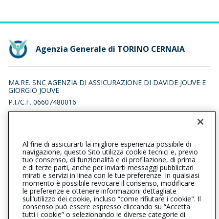
Agenzia Generale di TORINO CERNAIA
MA.RE. SNC AGENZIA DI ASSICURAZIONE DI DAVIDE JOUVE E
GIORGIO JOUVE
P.I./C.F. 06607480016
CORSO ALESSANDRO TASSONI 31/A, 10143 TORINO (TO)
Iscr. RUI n.:A000053802 del 05/03/2007
Al fine di assicurarti la migliore esperienza possibile di
0115612161
0115612173
navigazione, questo Sito utilizza cookie tecnici e, previo
tuo consenso, di funzionalità e di profilazione, di prima
torinocernaia@cattolica.it
e di terze parti, anche per inviarti messaggi pubblicitari
mirati e servizi in linea con le tue preferenze. In qualsiasi
momento è possibile revocare il consenso, modificare
maresnc.pec@pcert.it
le preferenze e ottenere informazioni dettagliate
sull’utilizzo dei cookie, incluso “come rifiutare i cookie". Il
consenso può essere espresso cliccando su “Accetta
tutti i cookie” o selezionando le diverse categorie di
L’intermediario è soggetto al controllo dell’IVASS. Consulta il