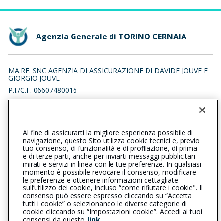
Agenzia Generale di TORINO CERNAIA
MA.RE. SNC AGENZIA DI ASSICURAZIONE DI DAVIDE JOUVE E
GIORGIO JOUVE
P.I./C.F. 06607480016
CORSO ALESSANDRO TASSONI 31/A, 10143 TORINO (TO)
Iscr. RUI n.:A000053802 del 05/03/2007
Al fine di assicurarti la migliore esperienza possibile di
0115612161
0115612173
navigazione, questo Sito utilizza cookie tecnici e, previo
tuo consenso, di funzionalità e di profilazione, di prima
torinocernaia@cattolica.it
e di terze parti, anche per inviarti messaggi pubblicitari
mirati e servizi in linea con le tue preferenze. In qualsiasi
momento è possibile revocare il consenso, modificare
maresnc.pec@pcert.it
le preferenze e ottenere informazioni dettagliate
sull’utilizzo dei cookie, incluso “come rifiutare i cookie". Il
consenso può essere espresso cliccando su “Accetta
tutti i cookie” o selezionando le diverse categorie di
L’intermediario è soggetto al controllo dell’IVASS. Consulta il
cookie cliccando su “Impostazioni cookie”. Accedi ai tuoi
Registro RUI al seguente
link
consensi da questo
link