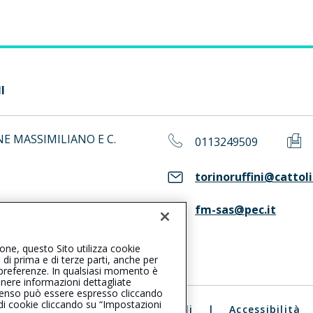
I
E MASSIMILIANO E C.
0113249509
torinoruffini@cattoli
fm-sas@pec.it
ASS. Consulta il Registro RUI
ione, questo Sito utilizza cookie
, di prima e di terze parti, anche per
ue preferenze. In qualsiasi momento è
enere informazioni dettagliate
consenso può essere espresso cliccando
 di cookie cliccando su “Impostazioni
ali
|
Reclami
|
Note legali
|
Accessibilità