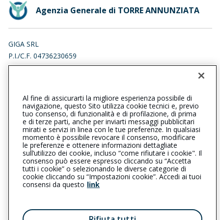
Agenzia Generale di TORRE ANNUNZIATA
GIGA SRL
P.I./C.F. 04736230659
VIA TERZE 10, 84018 SCAFATI (SA)
Iscr. RUI n.:A000318991 del 16/04/2007
Al fine di assicurarti la migliore esperienza possibile di
0818611279
0818611279
navigazione, questo Sito utilizza cookie tecnici e, previo
tuo consenso, di funzionalità e di profilazione, di prima
torreannunziata@cattolica.it
e di terze parti, anche per inviarti messaggi pubblicitari
mirati e servizi in linea con le tue preferenze. In qualsiasi
momento è possibile revocare il consenso, modificare
gigasrl3@legalmail.it
le preferenze e ottenere informazioni dettagliate
sull’utilizzo dei cookie, incluso “come rifiutare i cookie". Il
consenso può essere espresso cliccando su “Accetta
tutti i cookie” o selezionando le diverse categorie di
L’intermediario è soggetto al controllo dell’IVASS. Consulta il
cookie cliccando su “Impostazioni cookie”. Accedi ai tuoi
Registro RUI al seguente
link
consensi da questo
link
Privacy
|
Cookie
|
Il Gruppo Generali
Rifiuta tutti