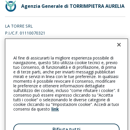
Agenzia Generale di TORRIMPIETRA AURELIA
LA TORRE SRL
P.I./C.F. 01110070321
VIA AURELIA 2849/G, 00054 FIUMICINO (RM)
Iscr. RUI n.:A000012858 del 02/02/2007
Al fine di assicurarti la migliore esperienza possibile di
0661697880
0661697880
navigazione, questo Sito utilizza cookie tecnici e, previo
tuo consenso, di funzionalità e di profilazione, di prima
torrimpietraaurelia@cattolica.it
e di terze parti, anche per inviarti messaggi pubblicitari
mirati e servizi in linea con le tue preferenze. In qualsiasi
momento è possibile revocare il consenso, modificare
latorreagenziadiassicurazioni@legalmail.it
le preferenze e ottenere informazioni dettagliate
sull’utilizzo dei cookie, incluso “come rifiutare i cookie". Il
consenso può essere espresso cliccando su “Accetta
tutti i cookie” o selezionando le diverse categorie di
L’intermediario è soggetto al controllo dell’IVASS. Consulta il
cookie cliccando su “Impostazioni cookie”. Accedi ai tuoi
Registro RUI al seguente
link
consensi da questo
link
Privacy
|
Cookie
|
Il Gruppo Generali
Rifiuta tutti