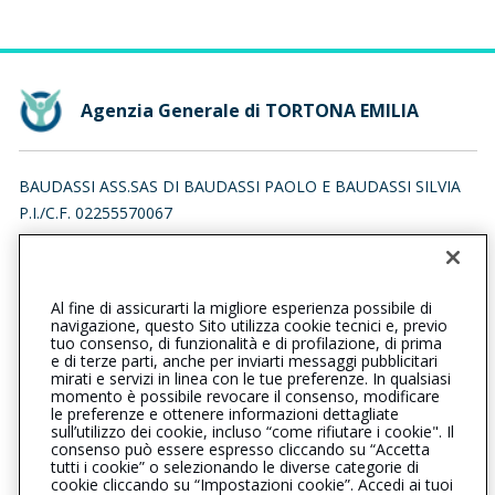
Agenzia Generale di TORTONA EMILIA
BAUDASSI ASS.SAS DI BAUDASSI PAOLO E BAUDASSI SILVIA
P.I./C.F. 02255570067
VIA EMILIA 187, 15057 TORTONA (AL)
Iscr. RUI n.:A000317554 del 16/04/2007
Al fine di assicurarti la migliore esperienza possibile di
0131861839
0131862463
navigazione, questo Sito utilizza cookie tecnici e, previo
tuo consenso, di funzionalità e di profilazione, di prima
tortonaemilia@cattolica.it
e di terze parti, anche per inviarti messaggi pubblicitari
mirati e servizi in linea con le tue preferenze. In qualsiasi
momento è possibile revocare il consenso, modificare
baudassi.assicurazioni@legalmail.it
le preferenze e ottenere informazioni dettagliate
sull’utilizzo dei cookie, incluso “come rifiutare i cookie". Il
consenso può essere espresso cliccando su “Accetta
tutti i cookie” o selezionando le diverse categorie di
L’intermediario è soggetto al controllo dell’IVASS. Consulta il
cookie cliccando su “Impostazioni cookie”. Accedi ai tuoi
Registro RUI al seguente
link