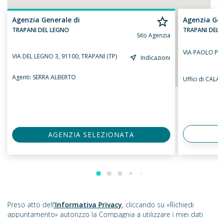
Agenzia Generale di
Agenzia G
TRAPANI DEL LEGNO
TRAPANI DE
Sito Agenzia
VIA PAOLO P
VIA DEL LEGNO 3, 91100, TRAPANI (TP)
Indicazioni
Agenti:
SERRA ALBERTO
Uffici di CA
AGENZIA SELEZIONATA
Preso atto dell
’Informativa Privacy
, cliccando su «Richiedi
appuntamento» autorizzo la Compagnia a utilizzare i miei dati