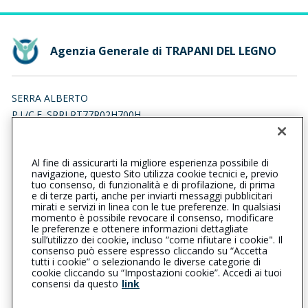
Agenzia Generale di TRAPANI DEL LEGNO
SERRA ALBERTO
P.I./C.F. SRRLRT77R02H700H
Iscr. RUI n.:A000122562 del 07/06/2011
Al fine di assicurarti la migliore esperienza possibile di
0923541135
0923541199
navigazione, questo Sito utilizza cookie tecnici e, previo
tuo consenso, di funzionalità e di profilazione, di prima
trapanidellegno@cattolica.it
e di terze parti, anche per inviarti messaggi pubblicitari
mirati e servizi in linea con le tue preferenze. In qualsiasi
momento è possibile revocare il consenso, modificare
alberto.serra.1977@pec.it
le preferenze e ottenere informazioni dettagliate
sull’utilizzo dei cookie, incluso “come rifiutare i cookie". Il
consenso può essere espresso cliccando su “Accetta
tutti i cookie” o selezionando le diverse categorie di
L’intermediario è soggetto al controllo dell’IVASS. Consulta il
cookie cliccando su “Impostazioni cookie”. Accedi ai tuoi
Registro RUI al seguente
link
consensi da questo
link