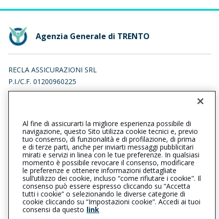
Agenzia Generale di TRENTO
RECLA ASSICURAZIONI SRL
P.I./C.F. 01200960225
VIA DEL BRENNERO 13, 38122 TRENTO (TN)
Iscr. RUI n.:A000113675 del 16/04/2007
Al fine di assicurarti la migliore esperienza possibile di
0461824333
0461826682
navigazione, questo Sito utilizza cookie tecnici e, previo
tuo consenso, di funzionalità e di profilazione, di prima
trento@cattolica.it
e di terze parti, anche per inviarti messaggi pubblicitari
mirati e servizi in linea con le tue preferenze. In qualsiasi
momento è possibile revocare il consenso, modificare
reclaassicurazionisrl@pec.it
le preferenze e ottenere informazioni dettagliate
sull’utilizzo dei cookie, incluso “come rifiutare i cookie". Il
consenso può essere espresso cliccando su “Accetta
tutti i cookie” o selezionando le diverse categorie di
L’intermediario è soggetto al controllo dell’IVASS. Consulta il
cookie cliccando su “Impostazioni cookie”. Accedi ai tuoi
Registro RUI al seguente
link
consensi da questo
link