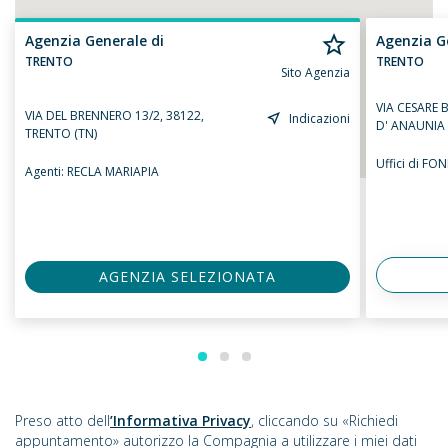
Agenzia Generale di
Agenzia G
TRENTO
TRENTO
Sito Agenzia
VIA CESARE 
VIA DEL BRENNERO 13/2, 38122,
Indicazioni
D' ANAUNIA 
TRENTO (TN)
Uffici di FO
Agenti:
RECLA MARIAPIA
AGENZIA SELEZIONATA
Preso atto dell
’Informativa Privacy
, cliccando su «Richiedi
appuntamento» autorizzo la Compagnia a utilizzare i miei dati