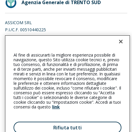
Agenzia Generale di TRENTO SUD
ASSICOM SRL
P.I./C.F. 00510440225
CENTRO DIREZIONALE TRENTO SUD 13, 38123 TRENTO (TN)
Iscr. RUI n.:A000071448 del 02/04/2007
Al fine di assicurarti la migliore esperienza possibile di
0461822321
0461826070
navigazione, questo Sito utilizza cookie tecnici e, previo
tuo consenso, di funzionalità e di profilazione, di prima
trentosud@cattolica.it
e di terze parti, anche per inviarti messaggi pubblicitari
mirati e servizi in linea con le tue preferenze. In qualsiasi
momento è possibile revocare il consenso, modificare
raccomandata@pec.assicom-trento.it
le preferenze e ottenere informazioni dettagliate
sull’utilizzo dei cookie, incluso “come rifiutare i cookie". Il
consenso può essere espresso cliccando su “Accetta
tutti i cookie” o selezionando le diverse categorie di
L’intermediario è soggetto al controllo dell’IVASS. Consulta il
cookie cliccando su “Impostazioni cookie”. Accedi ai tuoi
Registro RUI al seguente
link
consensi da questo
link
Privacy
|
Cookie
|
Il Gruppo Generali
Rifiuta tutti