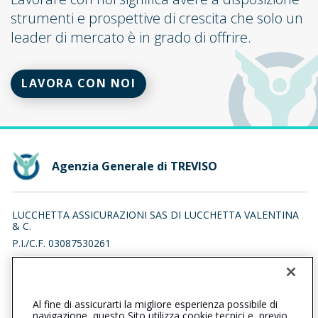
strumenti e prospettive di crescita che solo un
leader di mercato è in grado di offrire.
LAVORA CON NOI
Agenzia Generale di TREVISO
LUCCHETTA ASSICURAZIONI SAS DI LUCCHETTA VALENTINA
& C.
P.I./C.F. 03087530261
GALLERIA DANIELE MANIN 4, 31100 TREVISO (TV)
Iscr. RUI n.:A000075001 del 11/05/2007
Al fine di assicurarti la migliore esperienza possibile di
0422540647
0422590811
navigazione, questo Sito utilizza cookie tecnici e, previo