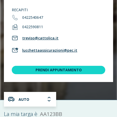
RECAPITI
0422540647
0422590811
treviso@cattolica.it
lucchettaassicurazioni@pec.it
PRENDI APPUNTAMENTO
AUTO
AA123BB
La mia targa è