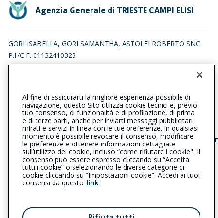
Agenzia Generale di TRIESTE CAMPI ELISI
GORI ISABELLA, GORI SAMANTHA, ASTOLFI ROBERTO SNC
P.I./C.F. 01132410323
VIA XXX OTTOBRE 19, 34122 TRIESTE (TS)
Iscr. RUI n.:A000231659 del 22/11/2007
Al fine di assicurarti la migliore esperienza possibile di
0402333394
navigazione, questo Sito utilizza cookie tecnici e, previo
tuo consenso, di funzionalità e di profilazione, di prima
triestecampielisi@cattolica.it
e di terze parti, anche per inviarti messaggi pubblicitari
mirati e servizi in linea con le tue preferenze. In qualsiasi
momento è possibile revocare il consenso, modificare
triestetrentaottobre@pec.agenzie.generali.co
le preferenze e ottenere informazioni dettagliate
sull’utilizzo dei cookie, incluso “come rifiutare i cookie". Il
consenso può essere espresso cliccando su “Accetta
tutti i cookie” o selezionando le diverse categorie di
L’intermediario è soggetto al controllo dell’IVASS. Consulta il
cookie cliccando su “Impostazioni cookie”. Accedi ai tuoi
Registro RUI al seguente
link
consensi da questo
link
Privacy
|
Cookie
|
Il Gruppo Generali
Rifiuta tutti