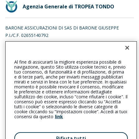
Agenzia Generale di TROPEA TONDO
BARONE ASSICURAZIONI DI SAS DI BARONE GIUSEPPE
P.I./C.F. 02655140792
TRAVERSA XI DI VIA TONDO, 89861 TROPEA (VV)
Iscr. RUI n.:A000013086 del 01/02/2007
Al fine di assicurarti la migliore esperienza possibile di
096361888
096361888
navigazione, questo Sito utilizza cookie tecnici e, previo
tuo consenso, di funzionalità e di profilazione, di prima
tropeatondo@cattolica.it
e di terze parti, anche per inviarti messaggi pubblicitari
mirati e servizi in linea con le tue preferenze. In qualsiasi
momento è possibile revocare il consenso, modificare
barone.assicurazioni@pec.it
le preferenze e ottenere informazioni dettagliate
sull’utilizzo dei cookie, incluso “come rifiutare i cookie". Il
consenso può essere espresso cliccando su “Accetta
tutti i cookie” o selezionando le diverse categorie di
L’intermediario è soggetto al controllo dell’IVASS. Consulta il
cookie cliccando su “Impostazioni cookie”. Accedi ai tuoi
Registro RUI al seguente
link
consensi da questo
link
Privacy
|
Cookie
|
Il Gruppo Generali
Rifiuta tutti