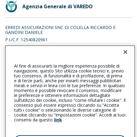
Agenzia Generale di VAREDO
ERREDI ASSICURAZIONI SNC DI COLELLA RICCARDO E
GANDINI DANIELE
P.I./C.F. 12540820961
VIA DANTE ALIGHIERI 34/B, 20814 VAREDO (MB)
Iscr. RUI n.:A000714368 del 15/09/2022
Al fine di assicurarti la migliore esperienza possibile di
0362544295
0362544503
navigazione, questo Sito utilizza cookie tecnici e, previo
tuo consenso, di funzionalità e di profilazione, di prima
varedo@cattolica.it
e di terze parti, anche per inviarti messaggi pubblicitari
mirati e servizi in linea con le tue preferenze. In qualsiasi
momento è possibile revocare il consenso, modificare
errediass@pec.it
le preferenze e ottenere informazioni dettagliate
sull’utilizzo dei cookie, incluso “come rifiutare i cookie". Il
consenso può essere espresso cliccando su “Accetta
tutti i cookie” o selezionando le diverse categorie di
L’intermediario è soggetto al controllo dell’IVASS. Consulta il
cookie cliccando su “Impostazioni cookie”. Accedi ai tuoi
Registro RUI al seguente
link
consensi da questo
link
Privacy
|
Cookie
|
Il Gruppo Generali