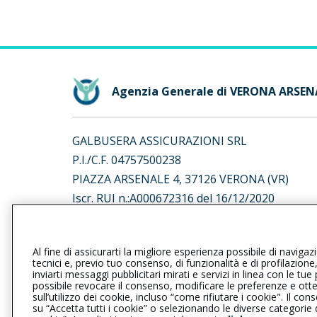
Agenzia Generale di VERONA ARSEN
GALBUSERA ASSICURAZIONI SRL
P.I./C.F. 04757500238
PIAZZA ARSENALE 4, 37126 VERONA (VR)
Iscr. RUI n.:A000672316 del 16/12/2020
L’intermediario è soggetto al controllo dell’IV
Al fine di assicurarti la migliore esperienza possibile di navigaz
al seguente
link
tecnici e, previo tuo consenso, di funzionalità e di profilazione
inviarti messaggi pubblicitari mirati e servizi in linea con le t
possibile revocare il consenso, modificare le preferenze e ott
sull’utilizzo dei cookie, incluso “come rifiutare i cookie". Il 
su “Accetta tutti i cookie” o selezionando le diverse categorie
Privacy
|
Cookie
|
Il Gruppo Gener