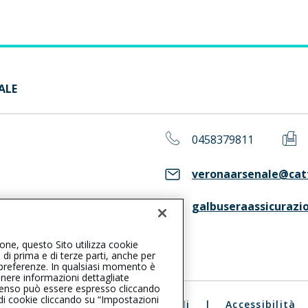
ALE
0458379811
veronaarsenale@catt
galbuseraassicurazio
ASS. Consulta il Registro RUI
ione, questo Sito utilizza cookie
, di prima e di terze parti, anche per
ue preferenze. In qualsiasi momento è
enere informazioni dettagliate
consenso può essere espresso cliccando
 di cookie cliccando su “Impostazioni
ali
|
Reclami
|
Note legali
|
Accessibilità