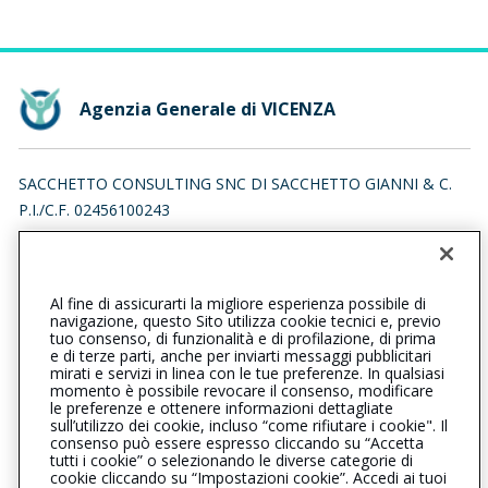
Agenzia Generale di VICENZA
SACCHETTO CONSULTING SNC DI SACCHETTO GIANNI & C.
P.I./C.F. 02456100243
CONTRA' PORTI 17, 36100 VICENZA (VI)
Iscr. RUI n.:A000124460 del 16/04/2007
Al fine di assicurarti la migliore esperienza possibile di
0444546130
0444546470
navigazione, questo Sito utilizza cookie tecnici e, previo
tuo consenso, di funzionalità e di profilazione, di prima
vicenza@cattolica.it
e di terze parti, anche per inviarti messaggi pubblicitari
mirati e servizi in linea con le tue preferenze. In qualsiasi
momento è possibile revocare il consenso, modificare
sacchettosnc@legalmail.it
le preferenze e ottenere informazioni dettagliate
sull’utilizzo dei cookie, incluso “come rifiutare i cookie". Il
consenso può essere espresso cliccando su “Accetta
tutti i cookie” o selezionando le diverse categorie di
L’intermediario è soggetto al controllo dell’IVASS. Consulta il
cookie cliccando su “Impostazioni cookie”. Accedi ai tuoi
Registro RUI al seguente
link