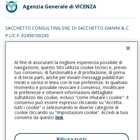
Agenzia Generale di VICENZA
SACCHETTO CONSULTING SNC DI SACCHETTO GIANNI & C.
P.I./C.F. 02456100243
CONTRA' PORTI 17, 36100 VICENZA (VI)
Iscr. RUI n.:A000124460 del 16/04/2007
Al fine di assicurarti la migliore esperienza possibile di
0444546130
0444546470
navigazione, questo Sito utilizza cookie tecnici e, previo
tuo consenso, di funzionalità e di profilazione, di prima
vicenza@cattolica.it
e di terze parti, anche per inviarti messaggi pubblicitari
mirati e servizi in linea con le tue preferenze. In qualsiasi
momento è possibile revocare il consenso, modificare
sacchettosnc@legalmail.it
le preferenze e ottenere informazioni dettagliate
sull’utilizzo dei cookie, incluso “come rifiutare i cookie". Il
consenso può essere espresso cliccando su “Accetta
tutti i cookie” o selezionando le diverse categorie di
L’intermediario è soggetto al controllo dell’IVASS. Consulta il
cookie cliccando su “Impostazioni cookie”. Accedi ai tuoi
Registro RUI al seguente
link
consensi da questo
link
Privacy
|
Cookie
|
Il Gruppo Generali
Rifiuta tutti