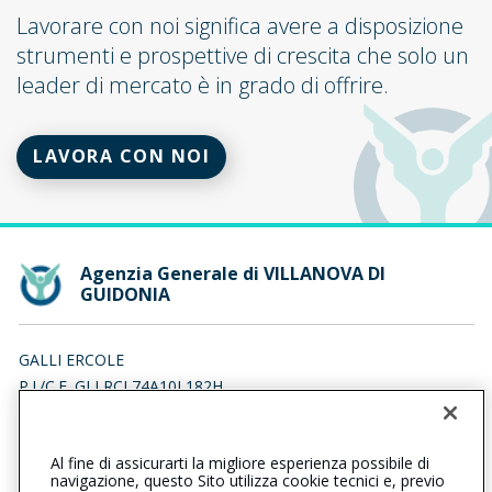
Lavorare con noi significa avere a disposizione
strumenti e prospettive di crescita che solo un
leader di mercato è in grado di offrire.
LAVORA CON NOI
Agenzia Generale di VILLANOVA DI
GUIDONIA
GALLI ERCOLE
P.I./C.F. GLLRCL74A10L182H
Iscr. RUI n.:A000006449 del 01/02/2007
Al fine di assicurarti la migliore esperienza possibile di
0774326703
0774320256
navigazione, questo Sito utilizza cookie tecnici e, previo