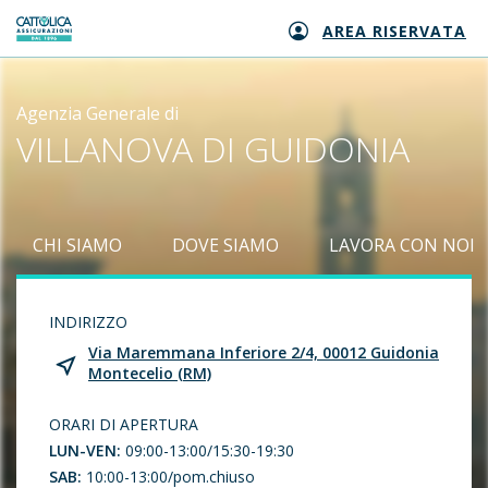
AREA RISERVATA
Generali logo
Agenzia Generale di
VILLANOVA DI GUIDONIA
CHI SIAMO
DOVE SIAMO
LAVORA CON NOI
INDIRIZZO
Via Maremmana Inferiore 2/4, 00012 Guidonia
Montecelio (RM)
ORARI DI APERTURA
LUN-VEN:
09:00-13:00/15:30-19:30
SAB:
10:00-13:00/pom.chiuso