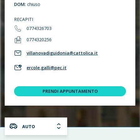
DOM:
chiuso
RECAPITI
0774326703
0774320256
villanovadiguidonia@cattolica.it
ercole.galli@pec.it
PRENDI APPUNTAMENTO
AUTO