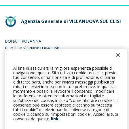
Agenzia Generale di VILLANUOVA SUL CLISI
BONATI ROSANNA
P.I./C.F. BNTRNN61D64G856E
Iscr. RUI n.:A000050019 del 12/02/2007
Al fine di assicurarti la migliore esperienza possibile di
0365373870
0365374520
navigazione, questo Sito utilizza cookie tecnici e, previo
tuo consenso, di funzionalità e di profilazione, di prima
villanuovasulclisi@cattolica.it
e di terze parti, anche per inviarti messaggi pubblicitari
mirati e servizi in linea con le tue preferenze. In qualsiasi
momento è possibile revocare il consenso, modificare
bonati.rosanna@pec.it
le preferenze e ottenere informazioni dettagliate
sull’utilizzo dei cookie, incluso “come rifiutare i cookie". Il
consenso può essere espresso cliccando su “Accetta
tutti i cookie” o selezionando le diverse categorie di
L’intermediario è soggetto al controllo dell’IVASS. Consulta il
cookie cliccando su “Impostazioni cookie”. Accedi ai tuoi
Registro RUI al seguente
link
consensi da questo
link