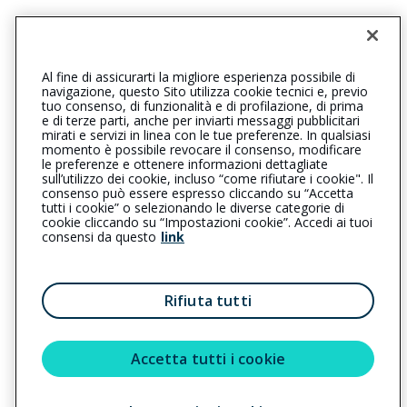
0761345365
0761329905
viterboellera@cattolica.it
Al fine di assicurarti la migliore esperienza possibile di
navigazione, questo Sito utilizza cookie tecnici e, previo
bruniassicurasrl@legalmail.it
tuo consenso, di funzionalità e di profilazione, di prima
e di terze parti, anche per inviarti messaggi pubblicitari
mirati e servizi in linea con le tue preferenze. In qualsiasi
SOCIAL
momento è possibile revocare il consenso, modificare
le preferenze e ottenere informazioni dettagliate
sull’utilizzo dei cookie, incluso “come rifiutare i cookie". Il
consenso può essere espresso cliccando su “Accetta
tutti i cookie” o selezionando le diverse categorie di
L’intermediario è soggetto al controllo dell’IVASS. Consulta il
cookie cliccando su “Impostazioni cookie”. Accedi ai tuoi
Registro RUI al seguente
link
consensi da questo
link
Privacy
|
Cookie
|
Il Gruppo Generali
Rifiuta tutti
Reclami
|
Note legali
|
Accessibilità
Sostenibilità
Accetta tutti i cookie