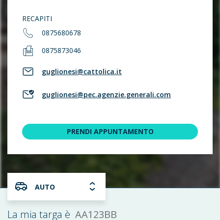
RECAPITI
0875680678
0875873046
guglionesi@cattolica.it
guglionesi@pec.agenzie.generali.com
PRENDI APPUNTAMENTO
AUTO
AA123BB
La mia targa è