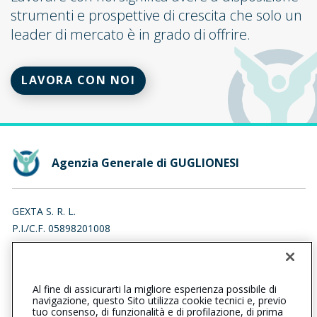
strumenti e prospettive di crescita che solo un
leader di mercato è in grado di offrire.
LAVORA CON NOI
Agenzia Generale di GUGLIONESI
GEXTA S. R. L.
P.I./C.F. 05898201008
PIAZZA TRE TORRI 1, 20145 MILANO (MI)
Iscr. RUI n.:A000229520 del 12/11/2007
Al fine di assicurarti la migliore esperienza possibile di
0875680678
0875873046
navigazione, questo Sito utilizza cookie tecnici e, previo
tuo consenso, di funzionalità e di profilazione, di prima