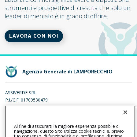
strumenti e prospettive di crescita che solo un
leader di mercato è in grado di offrire.
LAVORA CON NOI
Agenzia Generale di LAMPORECCHIO
ASSIVERDE SRL
P.I./C.F. 01709530479
VIA GIUSEPPE DI VITTORIO 25, 51035 LAMPORECCHIO (PT)
Iscr. RUI n.:A000335735 del 16/04/2007
Al fine di assicurarti la migliore esperienza possibile di
057331766
0573381356
navigazione, questo Sito utilizza cookie tecnici e, previo
tuo consenso, di funzionalità e di profilazione, di prima