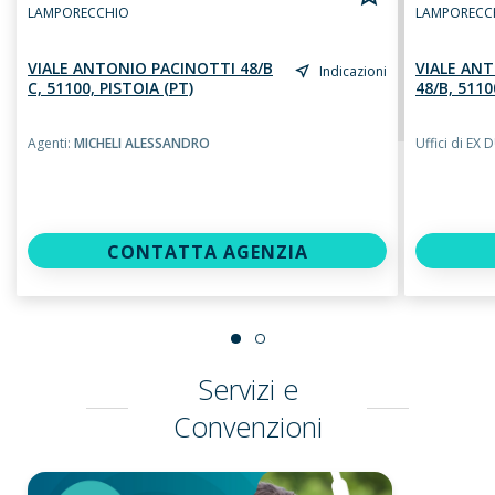
LAMPORECCHIO
LAMPORECC
VIALE ANTONIO PACINOTTI 48/B
VIALE AN
Indicazioni
C, 51100, PISTOIA (PT)
48/B, 5110
Agenti:
MICHELI ALESSANDRO
Uffici di E
CONTATTA AGENZIA
Servizi e
Convenzioni