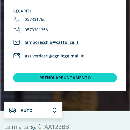
RECAPITI
057331766
0573381356
lamporecchio@cattolica.it
assiverdesrl@cgn.legalmail.it
PRENDI APPUNTAMENTO
AUTO
AA123BB
La mia targa è