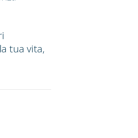
ri
a tua vita,