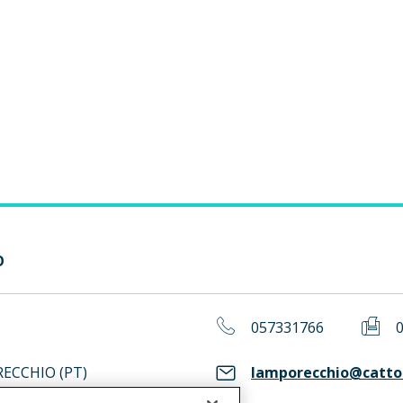
O
057331766
RECCHIO (PT)
lamporecchio@cattol