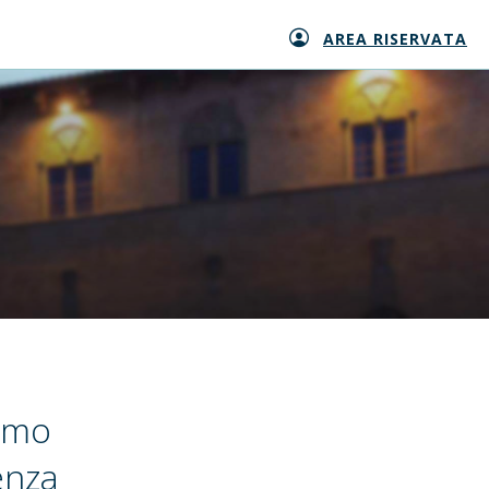
AREA RISERVATA
iamo
enza