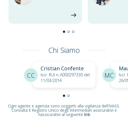
Chi Siamo
Cristian Confente
Mau
CC
MC
Iscr. RUI n.:A000297330 del
Iscr.
11/03/2014
26/0
Ogni agente e agenzia sono soggetti alla vigilanza dell’IVASS.
Consulta il Registro Unico degli Intermediari assicurativi e
riassicurativi al seguente
link