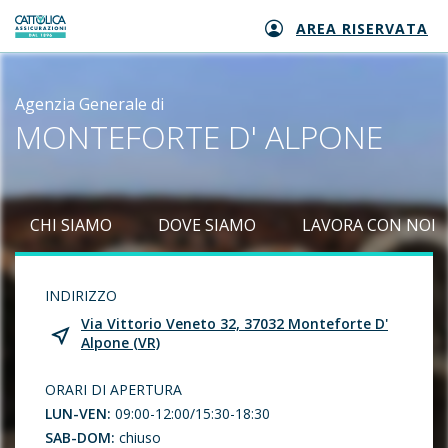
AREA RISERVATA
Generali logo
Agenzia Generale di
MONTEFORTE D' ALPONE
CHI SIAMO
DOVE SIAMO
LAVORA CON NOI
INDIRIZZO
Via Vittorio Veneto 32, 37032 Monteforte D'
Alpone (VR)
ORARI DI APERTURA
LUN-VEN:
09:00-12:00/15:30-18:30
SAB-DOM:
chiuso