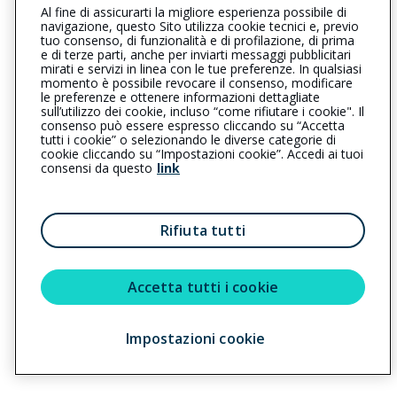
Al fine di assicurarti la migliore esperienza possibile di
0456101945
0456101945
navigazione, questo Sito utilizza cookie tecnici e, previo
tuo consenso, di funzionalità e di profilazione, di prima
montefortedalpone@cattolica.it
e di terze parti, anche per inviarti messaggi pubblicitari
mirati e servizi in linea con le tue preferenze. In qualsiasi
momento è possibile revocare il consenso, modificare
confentesas@legalmail.it
le preferenze e ottenere informazioni dettagliate
sull’utilizzo dei cookie, incluso “come rifiutare i cookie". Il
consenso può essere espresso cliccando su “Accetta
tutti i cookie” o selezionando le diverse categorie di
L’intermediario è soggetto al controllo dell’IVASS. Consulta il
cookie cliccando su “Impostazioni cookie”. Accedi ai tuoi
Registro RUI al seguente
link
consensi da questo
link
Privacy
|
Cookie
|
Il Gruppo Generali
Rifiuta tutti
Reclami
|
Note legali
|
Accessibilità
Sostenibilità
Accetta tutti i cookie
Copyright © 2023 - Cattolica Assicurazioni è un marchio commerciale di
Impostazioni cookie
Generali Italia S.p.A. - Partita IVA del Gruppo Assicurazioni Generali S.p.A.
01333550323