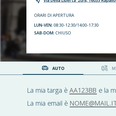
Via Della Liberta' 20/8, 16035 Rapallo
ORARI DI APERTURA
LUN-VEN:
08:30-12:30/14:00-17:30
SAB-DOM:
CHIUSO
AUTO
M
AA123BB
La mia targa è
e la m
NOME@MAIL.IT
La mia email è