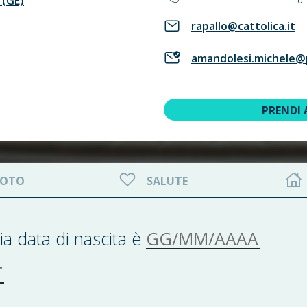
 (GE)
rapallo@cattolica.it
amandolesi.michele@p
PRENDI
OTO
SALUTE
GG/MM/AAAA
ia data di nascita è