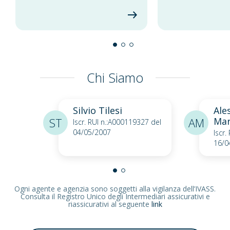
Chi Siamo
Silvio Tilesi
Ale
ST
AM
Mar
Iscr. RUI n.:A000119327 del
04/05/2007
Iscr.
16/0
Ogni agente e agenzia sono soggetti alla vigilanza dell’IVASS.
Consulta il Registro Unico degli Intermediari assicurativi e
riassicurativi al seguente
link