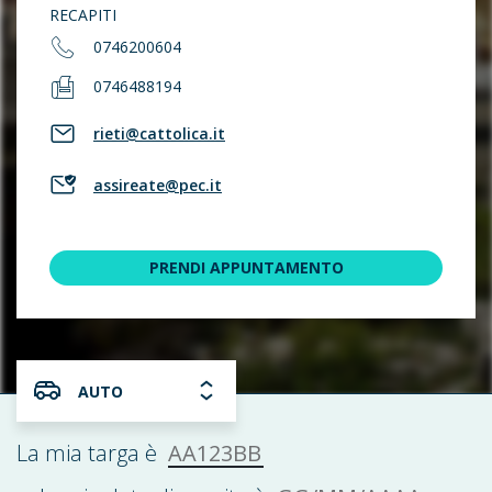
RECAPITI
0746200604
0746488194
rieti@cattolica.it
assireate@pec.it
PRENDI APPUNTAMENTO
AUTO
AA123BB
La mia targa è
GG/MM/AAAA