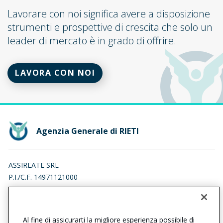
Lavorare con noi significa avere a disposizione
strumenti e prospettive di crescita che solo un
leader di mercato è in grado di offrire.
LAVORA CON NOI
Agenzia Generale di RIETI
ASSIREATE SRL
P.I./C.F. 14971121000
LARGO MONTEDINOVE 4, 00138 ROMA (RM)
Iscr. RUI n.:A000622520 del 25/02/2019
Al fine di assicurarti la migliore esperienza possibile di
0746200604
0746488194