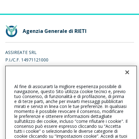
Agenzia Generale di RIETI
ASSIREATE SRL
P.I./C.F. 14971121000
LARGO MONTEDINOVE 4, 00138 ROMA (RM)
Iscr. RUI n.:A000622520 del 25/02/2019
Al fine di assicurarti la migliore esperienza possibile di
0746200604
0746488194
navigazione, questo Sito utilizza cookie tecnici e, previo
tuo consenso, di funzionalità e di profilazione, di prima
rieti@cattolica.it
e di terze parti, anche per inviarti messaggi pubblicitari
mirati e servizi in linea con le tue preferenze. In qualsiasi
momento è possibile revocare il consenso, modificare
assireate@pec.it
le preferenze e ottenere informazioni dettagliate
sull’utilizzo dei cookie, incluso “come rifiutare i cookie". Il
consenso può essere espresso cliccando su “Accetta
tutti i cookie” o selezionando le diverse categorie di
L’intermediario è soggetto al controllo dell’IVASS. Consulta il
cookie cliccando su “Impostazioni cookie”. Accedi ai tuoi
Registro RUI al seguente
link