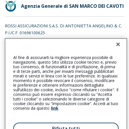
Agenzia Generale di SAN MARCO DEI CAVOTI
ROSSI ASSICURAZIONI S.A.S. DI ANTONIETTA ANGELINO & C.
P.I./C.F. 01696100625
VIA BELLAVISTA 1/A, 82029 SAN MARCO DEI CAVOTI (BN)
Iscr. RUI n.:A000591614 del 29/01/2018
Al fine di assicurarti la migliore esperienza possibile di
0824984971
0824984869
navigazione, questo Sito utilizza cookie tecnici e, previo
tuo consenso, di funzionalità e di profilazione, di prima
sanmarcodeicavoti@cattolica.it
e di terze parti, anche per inviarti messaggi pubblicitari
mirati e servizi in linea con le tue preferenze. In qualsiasi
momento è possibile revocare il consenso, modificare
rossiassicurazionisas@pec.it
le preferenze e ottenere informazioni dettagliate
sull’utilizzo dei cookie, incluso “come rifiutare i cookie". Il
consenso può essere espresso cliccando su “Accetta
tutti i cookie” o selezionando le diverse categorie di
L’intermediario è soggetto al controllo dell’IVASS. Consulta il
cookie cliccando su “Impostazioni cookie”. Accedi ai tuoi
Registro RUI al seguente
link
consensi da questo
link
Privacy
|
Cookie
|
Il Gruppo Generali
Rifiuta tutti