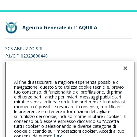
Agenzia Generale di L' AQUILA
SCS ABRUZZO SRL
P.I./C.F. 02323890448
VIA SALARIA 38, 63078 SPINETOLI (AP)
Iscr. RUI n.:A000710538 del 21/06/2022
Al fine di assicurarti la migliore esperienza possibile di
0862295650
navigazione, questo Sito utilizza cookie tecnici e, previo
tuo consenso, di funzionalità e di profilazione, di prima
laquila@cattolica.it
e di terze parti, anche per inviarti messaggi pubblicitari
mirati e servizi in linea con le tue preferenze. In qualsiasi
momento è possibile revocare il consenso, modificare
scsabruzzo@pec.it
le preferenze e ottenere informazioni dettagliate
sull’utilizzo dei cookie, incluso “come rifiutare i cookie". Il
consenso può essere espresso cliccando su “Accetta
tutti i cookie” o selezionando le diverse categorie di
L’intermediario è soggetto al controllo dell’IVASS. Consulta il
cookie cliccando su “Impostazioni cookie”. Accedi ai tuoi
Registro RUI al seguente
link
consensi da questo
link