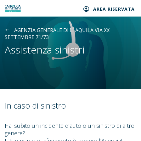
AREA RISERVATA
Generali logo
AGENZIA GENERALE DI L' AQUILA VIA XX
SETTEMBRE 71/73
Assistenza sinistri
In caso di sinistro
Hai subito un incidente d’auto o un sinistro di altro
genere?
Il tuo punto di riferimento è sempre l’Agenzia!