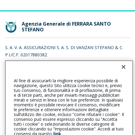
Agenzia Generale di FERRARA SANTO
STEFANO
S. A. V. A. ASSICURAZIONI S. A. S. DI VANZAN STEFANO & C.
P.I./C.F. 02017880382
VIA BOCCACANALE S.STEFANO 24, 44121 FERRARA (FE)
Iscr. RUI n.:A000597238 del 27/03/2018
Al fine di assicurarti la migliore esperienza possibile di
0532241923
0532215314
navigazione, questo Sito utilizza cookie tecnici e, previo
tuo consenso, di funzionalità e di profilazione, di prima
ferrarasantostefano@cattolica.it
e di terze parti, anche per inviarti messaggi pubblicitari
mirati e servizi in linea con le tue preferenze. In qualsiasi
momento è possibile revocare il consenso, modificare
savaassicurazionisas@pec.it
le preferenze e ottenere informazioni dettagliate
sull’utilizzo dei cookie, incluso “come rifiutare i cookie". Il
consenso può essere espresso cliccando su “Accetta
tutti i cookie” o selezionando le diverse categorie di
L’intermediario è soggetto al controllo dell’IVASS. Consulta il
cookie cliccando su “Impostazioni cookie”. Accedi ai tuoi
Registro RUI al seguente
link
consensi da questo
link