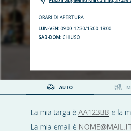
Piazza Guglielmo Marconi 36, 37059 
ORARI DI APERTURA
LUN-VEN:
09:00-12:30/15:00-18:00
SAB-DOM:
CHIUSO
AUTO
M
AA123BB
La mia targa è
e la m
NOME@MAIL.IT
La mia email è