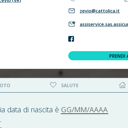
Zevio (VR)
zevio@cattolica.it
assiservice.sas.assicu
PRENDI
OTO
SALUTE
GG/MM/AAAA
ia data di nascita è