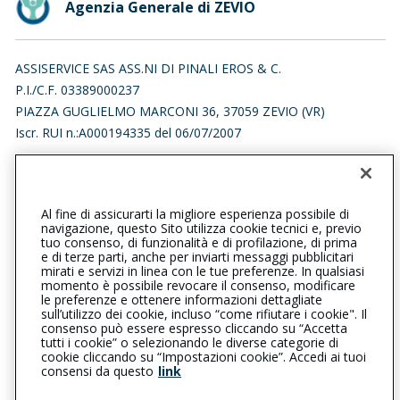
Agenzia Generale di ZEVIO
ASSISERVICE SAS ASS.NI DI PINALI EROS & C.
P.I./C.F. 03389000237
PIAZZA GUGLIELMO MARCONI 36, 37059 ZEVIO (VR)
Iscr. RUI n.:A000194335 del 06/07/2007
0457850451
0456051396
zevio@cattolica.it
Al fine di assicurarti la migliore esperienza possibile di
navigazione, questo Sito utilizza cookie tecnici e, previo
assiservice.sas.assicurazioni@legalmail.it
tuo consenso, di funzionalità e di profilazione, di prima
e di terze parti, anche per inviarti messaggi pubblicitari
mirati e servizi in linea con le tue preferenze. In qualsiasi
SOCIAL
momento è possibile revocare il consenso, modificare
le preferenze e ottenere informazioni dettagliate
sull’utilizzo dei cookie, incluso “come rifiutare i cookie". Il
consenso può essere espresso cliccando su “Accetta
tutti i cookie” o selezionando le diverse categorie di
L’intermediario è soggetto al controllo dell’IVASS. Consulta il
cookie cliccando su “Impostazioni cookie”. Accedi ai tuoi
Registro RUI al seguente
link
consensi da questo
link